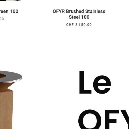
reen 100
OFYR Brushed Stainless
Steel 100
00
CHF
3'150.00
Le
OF