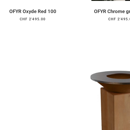
OFYR Oxyde Red 100
OFYR Chrome g
CHF
2'495.00
CHF
2'495.