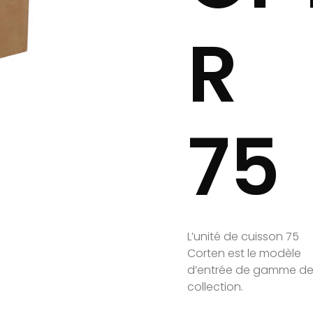
R
75
L’unité de cuisson 75
Corten est le modèle
d’entrée de gamme de
collection.