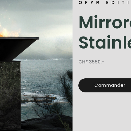
OFYR EDIT
Mirro
Stainl
CHF 3550.-
Commander