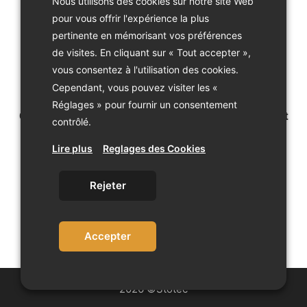
Nous utilisons des cookies sur notre site Web
pour vous offrir l'expérience la plus
pertinente en mémorisant vos préférences
de visites. En cliquant sur « Tout accepter »,
vous consentez à l'utilisation des cookies.
Cependant, vous pouvez visiter les «
Réglages » pour fournir un consentement
OFYR Tabl’O Cast Iron
OFYR Tabl’O Placemat
contrôlé.
Black
CHF
99.00
Lire plus
Reglages des Cookies
CHF
39.00
Rejeter
Accepter
2026 ©Stotec