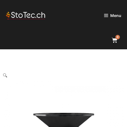
Menu
0
🔍