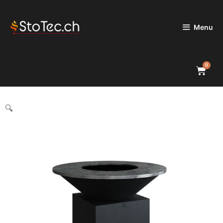
Menu
0
🔍