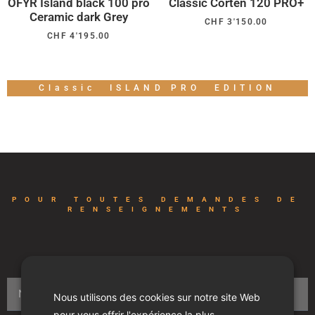
OFYR Island black 100 pro
Classic Corten 120 PRO+
Ceramic dark Grey
CHF
3'150.00
CHF
4'195.00
Classic
ISLAND PRO
EDITION
POUR TOUTES DEMANDES DE
RENSEIGNEMENTS
Nous utilisons des cookies sur notre site Web
pour vous offrir l'expérience la plus