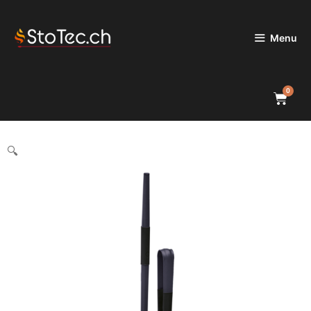
Menu
0
🔍